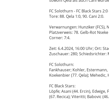
sowohl Qela als auch Cani wurde
FC Solothurn - FC Black Stars 2:0 
Tore: 88. Qela 1:0, 90. Cani 2:0.
Verwarnungen: Hunziker (FCS), Ns
Platzverweis: 78. Gelb-Rot Nseke
Corner: 7:4.
Zeit: 6.4.2024, 16:00 Uhr; Ort: S
Zuschauer: 280; Schiedsrichter: 
FC Solothurn:
Fankhauser; Kohler, Estermann, Sch
Koekenbier (77. Qela); Mehedic, 
FC Black Stars:
Löpfe; Asani (44. Ercin), Edwige,
(67. Recica); Viteritti; Babovic (46