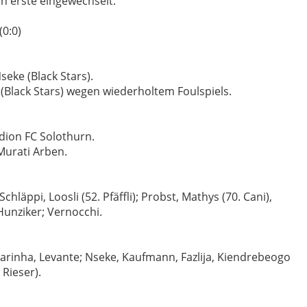
n erste eingewechselt.
(0:0)
eke (Black Stars).
 (Black Stars) wegen wiederholtem Foulspiels.
tadion FC Solothurn.
Murati Arben.
läppi, Loosli (52. Pfäffli); Probst, Mathys (70. Cani),
Hunziker; Vernocchi.
 Farinha, Levante; Nseke, Kaufmann, Fazlija, Kiendrebeogo
. Rieser).