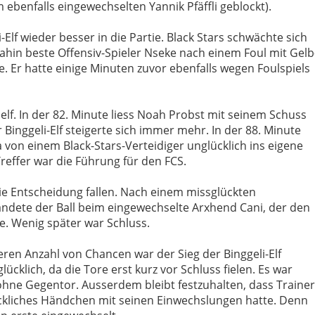
ebenfalls eingewechselten Yannik Pfäffli geblockt).
Elf wieder besser in die Partie. Black Stars schwächte sich
 dahin beste Offensiv-Spieler Nseke nach einem Foul mit Gelb
e. Er hatte einige Minuten zuvor ebenfalls wegen Foulspiels
elf. In der 82. Minute liess Noah Probst mit seinem Schuss
r Binggeli-Elf steigerte sich immer mehr. In der 88. Minute
 von einem Black-Stars-Verteidiger unglücklich ins eigene
Treffer war die Führung für den FCS.
die Entscheidung fallen. Nach einem missglückten
andete der Ball beim eingewechselte Arxhend Cani, der den
te. Wenig später war Schluss.
eren Anzahl von Chancen war der Sieg der Binggeli-Elf
lücklich, da die Tore erst kurz vor Schluss fielen. Es war
 ohne Gegentor. Ausserdem bleibt festzuhalten, dass Trainer
ückliches Händchen mit seinen Einwechslungen hatte. Denn