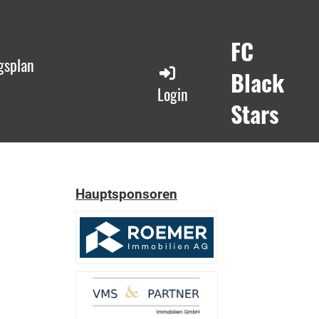
FC
gsplan
Black
Login
Stars
Hauptsponsoren