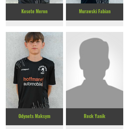
Kesete Meron
Murawski Fabian
Odynets Maksym
Reck Yanik