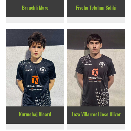
Brauchli Marc
Fiseha Telahun Sidiki
Kurmehaj Bleard
Loza Villarroel Jose Oliver