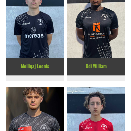
Molliqaj Leonis
Odi William